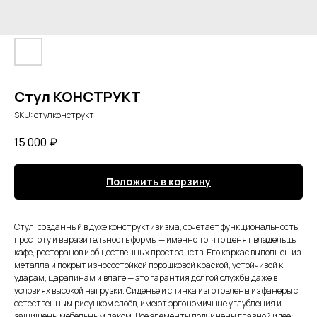
Стул КОНСТРУКТ
SKU:
стулконструкт
15 000
₽
Положить в корзину
Стул, созданный в духе конструктивизма, сочетает функциональность,
простоту и выразительность формы — именно то, что ценят владельцы
кафе, ресторанов и общественных пространств. Его каркас выполнен из
металла и покрыт износостойкой порошковой краской, устойчивой к
ударам, царапинам и влаге — это гарантия долгой службы даже в
условиях высокой нагрузки. Сиденье и спинка изготовлены из фанеры с
естественным рисунком слоёв, имеют эргономичные углубления и
защищены мебельным лаком. Все элементы подчинены главной идее: